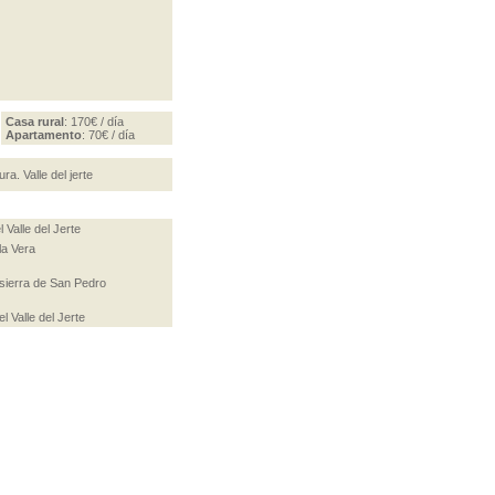
Casa rural
: 170€ / día
Apartamento
: 70€ / día
dura.
Valle del jerte
 Valle del Jerte
la Vera
sierra de San Pedro
l Valle del Jerte