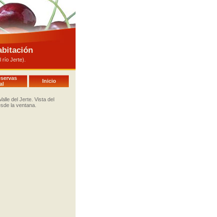
abitación
río Jerte).
eservas
Inicio
al
lle del Jerte. Vista del
sde la ventana.