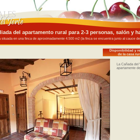
iada del apartamento rural para 2-3 personas, salón y h
 situada en una finca de aproximadamente 4.500 m2 (la finca se encuentra junto al cauce del 
Disponibilidad y r
de la casa rur
La Cañada del Va
apartamente de