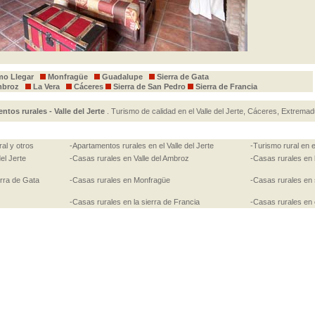
o Llegar
Monfragüe
Guadalupe
Sierra de Gata
mbroz
La Vera
Cáceres
Sierra de San Pedro
Sierra de Francia
ntos rurales - Valle del Jerte
. Turismo de calidad en el Valle del Jerte, Cáceres, Extrema
al y otros
-Apartamentos rurales en el Valle del Jerte
-Turismo rural en el
del Jerte
-Casas rurales en Valle del Ambroz
-Casas rurales en 
erra de Gata
-Casas rurales en Monfragüe
-Casas rurales en 
-Casas rurales en la sierra de Francia
-Casas rurales en e